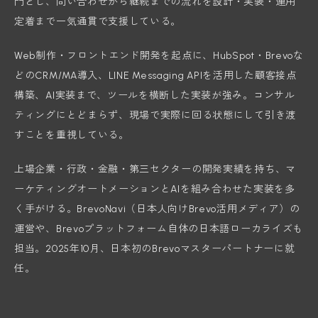
門とし、問い合わせから継続までの流れを設計・実装・運用
定着まで一気通貫で支援している。
Web制作・フロントエンド開発を起点に、HubSpot・Brevoな
どのCRM/MA導入、LINE Messaging APIを活用した顧客接点
構築、AI実装まで、ツールを横断した実装が強み。コンサル
ティングにとどまらず、現場で実際に回る状態にして引き渡
すことを重視している。
上場企業・行政・金融・第三セクターの開発実績を持ち、マ
ーケティングオートメーションとAIを組み合わせた実装を多
く手がける。BrevoNavi（日本人向けBrevo活用メディア）の
運営や、Brevoプラットフォーム自体の日本語ローカライズも
担当。2025年10月、日本初のBrevoマスターパートナーに就
任。